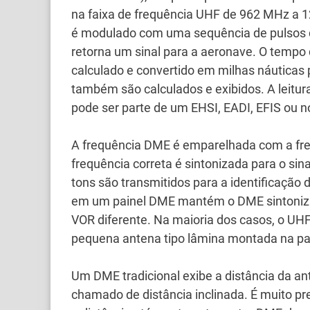
na faixa de frequência UHF de 962 MHz a
é modulado com uma sequência de pulsos 
retorna um sinal para a aeronave.
O tempo q
calculado e convertido em milhas náuticas 
também são calculados e exibidos.
A leitu
pode ser parte de um EHSI, EADI, EFIS ou no
A frequência DME é emparelhada com a fr
frequência correta é sintonizada para o s
tons são transmitidos para a identificação
em um painel DME mantém o DME sintoniza
VOR diferente.
Na maioria dos casos, o UHF
pequena antena tipo lâmina montada na part
Um DME tradicional exibe a distância da a
chamado de distância inclinada.
É muito pr