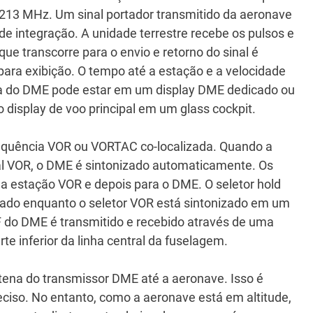
 1213 MHz.
Um sinal portador transmitido da aeronave
de integração.
A unidade terrestre recebe os pulsos e
ue transcorre para o envio e retorno do sinal é
para exibição.
O tempo até a estação e a velocidade
ra do DME pode estar em um display DME dedicado ou
 display de voo principal em um glass cockpit.
equência VOR ou VORTAC co-localizada.
Quando a
inal VOR, o DME é sintonizado automaticamente.
Os
 da estação VOR e depois para o DME.
O seletor hold
do enquanto o seletor VOR está sintonizado em um
 do DME é transmitido e recebido através de uma
e inferior da linha central da fuselagem.
ntena do transmissor DME até a aeronave.
Isso é
eciso.
No entanto, como a aeronave está em altitude,